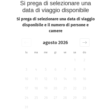
Si prega di selezionare una
data di viaggio disponibile
Si prega di selezionare una data di viaggio
disponibile e il numero di persone e
camere
agosto 2026
lu
ma
me
gi
ve
sa
do
1
2
3
4
5
6
7
8
9
10
11
12
13
14
15
16
17
18
19
20
21
22
23
24
25
26
27
28
29
30
31